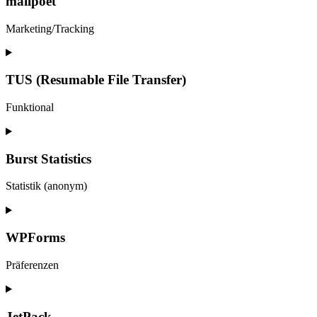
mailpoet
wp-
google-
Marketing/Tracking
maps
Consent
to
service
TUS (Resumable File Transfer)
mailpoet
Funktional
Consent
to
service
Burst Statistics
tus-
(resumable-
Statistik (anonym)
file-
transfer)
Consent
to
service
WPForms
burst-
statistics
Präferenzen
Consent
to
service
JetPack