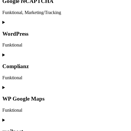
Google reCAPTCHA
Funktional, Marketing/Tracking
Consent
to
service
WordPress
google-
recaptcha
Funktional
Consent
to
service
Complianz
wordpress
Funktional
Consent
to
service
WP Google Maps
complianz
Funktional
Consent
to
service