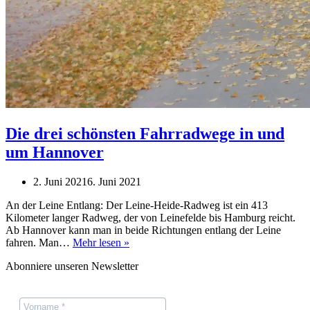
Die drei schönsten Fahrradwege in und
um Hannover
2. Juni 2021
6. Juni 2021
An der Leine Entlang: Der Leine-Heide-Radweg ist ein 413
Kilometer langer Radweg, der von Leinefelde bis Hamburg reicht.
Ab Hannover kann man in beide Richtungen entlang der Leine
Die
fahren. Man…
Mehr lesen »
drei
Abonniere unseren Newsletter
schönsten
Fahrradwege
in
und