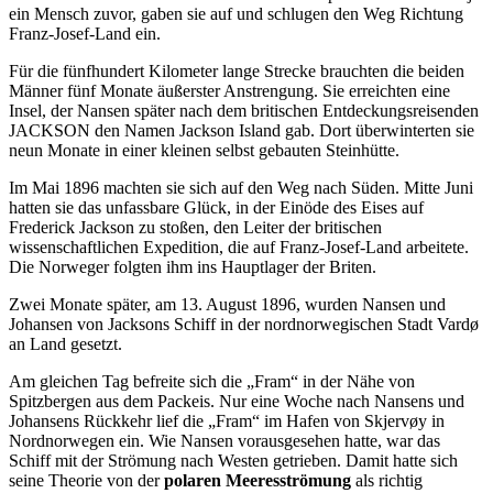
ein Mensch zuvor, gaben sie auf und schlugen den Weg Richtung
Franz-Josef-Land ein.
Für die fünfhundert Kilometer lange Strecke brauchten die beiden
Männer fünf Monate äußerster Anstrengung. Sie erreichten eine
Insel, der Nansen später nach dem britischen Entdeckungsreisenden
JACKSON den Namen Jackson Island gab. Dort überwinterten sie
neun Monate in einer kleinen selbst gebauten Steinhütte.
Im Mai 1896 machten sie sich auf den Weg nach Süden. Mitte Juni
hatten sie das unfassbare Glück, in der Einöde des Eises auf
Frederick Jackson zu stoßen, den Leiter der britischen
wissenschaftlichen Expedition, die auf Franz-Josef-Land arbeitete.
Die Norweger folgten ihm ins Hauptlager der Briten.
Zwei Monate später, am 13. August 1896, wurden Nansen und
Johansen von Jacksons Schiff in der nordnorwegischen Stadt Vardø
an Land gesetzt.
Am gleichen Tag befreite sich die „Fram“ in der Nähe von
Spitzbergen aus dem Packeis. Nur eine Woche nach Nansens und
Johansens Rückkehr lief die „Fram“ im Hafen von Skjervøy in
Nordnorwegen ein. Wie Nansen vorausgesehen hatte, war das
Schiff mit der Strömung nach Westen getrieben. Damit hatte sich
seine Theorie von der
polaren Meeresströmung
als richtig