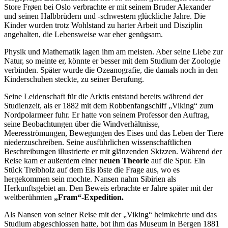
Store Frøen bei Oslo verbrachte er mit seinem Bruder Alexander
und seinen Halbbrüdern und -schwestern glückliche Jahre. Die
Kinder wurden trotz Wohlstand zu harter Arbeit und Disziplin
angehalten, die Lebensweise war eher genügsam.
Physik und Mathematik lagen ihm am meisten. Aber seine Liebe zur
Natur, so meinte er, könnte er besser mit dem Studium der Zoologie
verbinden. Später wurde die Ozeanografie, die damals noch in den
Kinderschuhen steckte, zu seiner Berufung.
Seine Leidenschaft für die Arktis entstand bereits während der
Studienzeit, als er 1882 mit dem Robbenfangschiff „Viking“ zum
Nordpolarmeer fuhr. Er hatte von seinem Professor den Auftrag,
seine Beobachtungen über die Windverhältnisse,
Meeresströmungen, Bewegungen des Eises und das Leben der Tiere
niederzuschreiben. Seine ausführlichen wissenschaftlichen
Beschreibungen illustrierte er mit glänzenden Skizzen. Während der
Reise kam er außerdem einer
neuen Theorie
auf die Spur. Ein
Stück Treibholz auf dem Eis löste die Frage aus, wo es
hergekommen sein mochte. Nansen nahm Sibirien als
Herkunftsgebiet an. Den Beweis erbrachte er Jahre später mit der
weltberühmten
„Fram“-Expedition.
Als Nansen von seiner Reise mit der „Viking“ heimkehrte und das
Studium abgeschlossen hatte, bot ihm das Museum in Bergen 1881