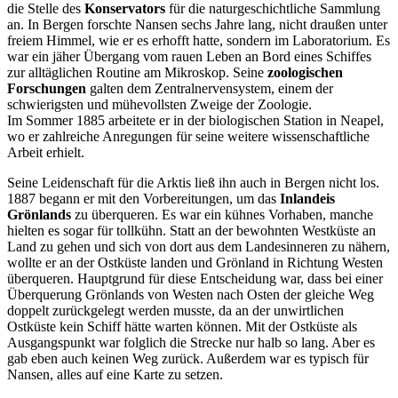
die Stelle des
Konservators
für die naturgeschichtliche Sammlung
an. In Bergen forschte Nansen sechs Jahre lang, nicht draußen unter
freiem Himmel, wie er es erhofft hatte, sondern im Laboratorium. Es
war ein jäher Übergang vom rauen Leben an Bord eines Schiffes
zur alltäglichen Routine am Mikroskop. Seine
zoologischen
Forschungen
galten dem Zentralnervensystem, einem der
schwierigsten und mühevollsten Zweige der Zoologie.
Im Sommer 1885 arbeitete er in der biologischen Station in Neapel,
wo er zahlreiche Anregungen für seine weitere wissenschaftliche
Arbeit erhielt.
Seine Leidenschaft für die Arktis ließ ihn auch in Bergen nicht los.
1887 begann er mit den Vorbereitungen, um das
Inlandeis
Grönlands
zu überqueren. Es war ein kühnes Vorhaben, manche
hielten es sogar für tollkühn. Statt an der bewohnten Westküste an
Land zu gehen und sich von dort aus dem Landesinneren zu nähern,
wollte er an der Ostküste landen und Grönland in Richtung Westen
überqueren. Hauptgrund für diese Entscheidung war, dass bei einer
Überquerung Grönlands von Westen nach Osten der gleiche Weg
doppelt zurückgelegt werden musste, da an der unwirtlichen
Ostküste kein Schiff hätte warten können. Mit der Ostküste als
Ausgangspunkt war folglich die Strecke nur halb so lang. Aber es
gab eben auch keinen Weg zurück. Außerdem war es typisch für
Nansen, alles auf eine Karte zu setzen.