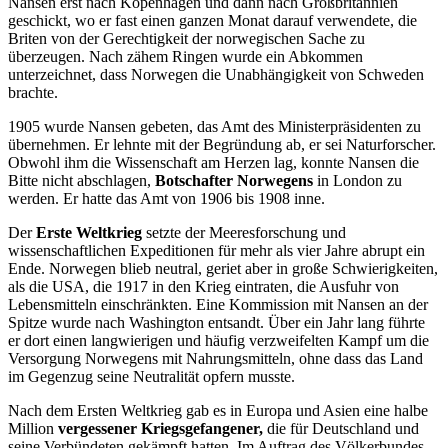
Nansen erst nach Kopenhagen und dann nach Großbritannien
geschickt, wo er fast einen ganzen Monat darauf verwendete, die
Briten von der Gerechtigkeit der norwegischen Sache zu
überzeugen. Nach zähem Ringen wurde ein Abkommen
unterzeichnet, dass Norwegen die Unabhängigkeit von Schweden
brachte.
1905 wurde Nansen gebeten, das Amt des Ministerpräsidenten zu
übernehmen. Er lehnte mit der Begründung ab, er sei Naturforscher.
Obwohl ihm die Wissenschaft am Herzen lag, konnte Nansen die
Bitte nicht abschlagen,
Botschafter Norwegens
in London zu
werden. Er hatte das Amt von 1906 bis 1908 inne.
Der
Erste Weltkrieg
setzte der Meeresforschung und
wissenschaftlichen Expeditionen für mehr als vier Jahre abrupt ein
Ende. Norwegen blieb neutral, geriet aber in große Schwierigkeiten,
als die USA, die 1917 in den Krieg eintraten, die Ausfuhr von
Lebensmitteln einschränkten. Eine Kommission mit Nansen an der
Spitze wurde nach Washington entsandt. Über ein Jahr lang führte
er dort einen langwierigen und häufig verzweifelten Kampf um die
Versorgung Norwegens mit Nahrungsmitteln, ohne dass das Land
im Gegenzug seine Neutralität opfern musste.
Nach dem Ersten Weltkrieg gab es in Europa und Asien eine halbe
Million
vergessener Kriegsgefangener,
die für Deutschland und
seine Verbündeten gekämpft hatten. Im Auftrag des Völkerbundes,