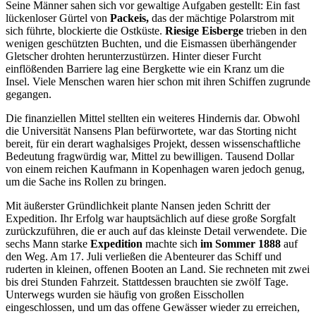
Seine Männer sahen sich vor gewaltige Aufgaben gestellt: Ein fast
lückenloser Gürtel von
Packeis,
das der mächtige Polarstrom mit
sich führte, blockierte die Ostküste.
Riesige Eisberge
trieben in den
wenigen geschützten Buchten, und die Eismassen überhängender
Gletscher drohten herunterzustürzen. Hinter dieser Furcht
einflößenden Barriere lag eine Bergkette wie ein Kranz um die
Insel. Viele Menschen waren hier schon mit ihren Schiffen zugrunde
gegangen.
Die finanziellen Mittel stellten ein weiteres Hindernis dar. Obwohl
die Universität Nansens Plan befürwortete, war das Storting nicht
bereit, für ein derart waghalsiges Projekt, dessen wissenschaftliche
Bedeutung fragwürdig war, Mittel zu bewilligen. Tausend Dollar
von einem reichen Kaufmann in Kopenhagen waren jedoch genug,
um die Sache ins Rollen zu bringen.
Mit äußerster Gründlichkeit plante Nansen jeden Schritt der
Expedition. Ihr Erfolg war hauptsächlich auf diese große Sorgfalt
zurückzuführen, die er auch auf das kleinste Detail verwendete. Die
sechs Mann starke
Expedition
machte sich
im Sommer 1888
auf
den Weg. Am 17. Juli verließen die Abenteurer das Schiff und
ruderten in kleinen, offenen Booten an Land. Sie rechneten mit zwei
bis drei Stunden Fahrzeit. Stattdessen brauchten sie zwölf Tage.
Unterwegs wurden sie häufig von großen Eisschollen
eingeschlossen, und um das offene Gewässer wieder zu erreichen,