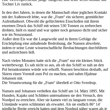
Tochter Liv zurück.
In den drei Jahren, in denen die Mannschaft ohne jeglichen Kontakt
mit der Außenwelt lebte, war die „Fram“ ein sicherer, gemütlicher
Aufenthaltsort. Obwohl die gefürchteten Eisschollen mit ihrem
enormen Druck das Schiff mit seinen 530 Tonnen zu zerbrechen
drohten, hielt es stand und war später noch genauso dicht und sicher
wie im Neuzustand.
Außer dem Eis war die Langeweile und in ihrem Gefolge die
Erschöpfung eine anhaltende Bedrohung, die Nansen abwehrte,
indem er seine Leute wissenschaftliche Beobachtungen durchführen
und aufzeichnen ließ.
Nach vielen Monaten hatte sich die „Fram“ nur ein kleines Stück
weiterbewegt. Es sah nicht so aus, als ob das Schiff so nah an den
Pol herankommen würde wie erhofft. Nansen beschloss deshalb, auf
Skiern einen Vorstoß zum Pol zu machen, und nahm Hjalmar
Johansen mit.
Die Verantwortung für die „Fram“ überließ er Otto Sverdrup.
Nansen und Johansen verließen das Schiff am 14. März 1895. Mit
Hunden, Kajaks und Schlitten unternahmen sie den Versuch, den
Nordpol zu erreichen. Aber sie kamen viel zu langsam voran, die
Umstände waren schlimmer als erwartet. Als sie endlich 86° 14′
nördliche Breite erreicht hatten und dem Nordpol näher waren als je