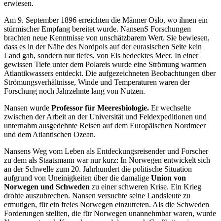
erwiesen.
Am 9. September 1896 erreichten die Männer Oslo, wo ihnen ein
stürmischer Empfang bereitet wurde. NansenS Forschungen
brachten neue Kenntnisse von unschätzbarem Wert. Sie bewiesen,
dass es in der Nähe des Nordpols auf der eurasischen Seite kein
Land gab, sondern nur tiefes, von Eis bedecktes Meer. In einer
gewissen Tiefe unter dem Polareis wurde eine Strömung warmen
Atlantikwassers entdeckt. Die aufgezeichneten Beobachtungen über
Strömungsverhältnisse, Winde und Temperaturen waren der
Forschung noch Jahrzehnte lang von Nutzen.
Nansen wurde
Professor für Meeresbiologie.
Er wechselte
zwischen der Arbeit an der Universität und Feldexpeditionen und
unternahm ausgedehnte Reisen auf dem Europäischen Nordmeer
und dem Atlantischen Ozean.
Nansens Weg vom Leben als Entdeckungsreisender und Forscher
zu dem als Staatsmann war nur kurz: In Norwegen entwickelt sich
an der Schwelle zum 20. Jahrhundert die politische Situation
aufgrund von Uneinigkeiten über die damalige
Union von
Norwegen und Schweden
zu einer schweren Krise. Ein Krieg
drohte auszubrechen. Nansen versuchte seine Landsleute zu
ermutigen, für ein freies Norwegen einzutreten. Als die Schweden
Forderungen stellten, die für Norwegen unannehmbar waren, wurde