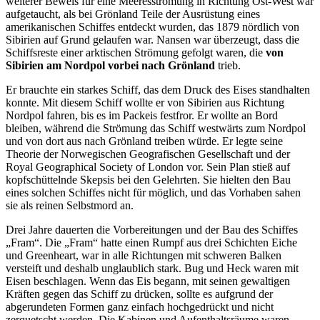
weiterer Beweis für eine Meeresströmung in Richtung Ost-West war
aufgetaucht, als bei Grönland Teile der Ausrüstung eines
amerikanischen Schiffes entdeckt wurden, das 1879 nördlich von
Sibirien auf Grund gelaufen war. Nansen war überzeugt, dass die
Schiffsreste einer arktischen Strömung gefolgt waren, die
von
Sibirien am Nordpol vorbei nach Grönland
trieb.
Er brauchte ein starkes Schiff, das dem Druck des Eises standhalten
konnte. Mit diesem Schiff wollte er von Sibirien aus Richtung
Nordpol fahren, bis es im Packeis festfror. Er wollte an Bord
bleiben, während die Strömung das Schiff westwärts zum Nordpol
und von dort aus nach Grönland treiben würde. Er legte seine
Theorie der Norwegischen Geografischen Gesellschaft und der
Royal Geographical Society of London vor. Sein Plan stieß auf
kopfschüttelnde Skepsis bei den Gelehrten. Sie hielten den Bau
eines solchen Schiffes nicht für möglich, und das Vorhaben sahen
sie als reinen Selbstmord an.
Drei Jahre dauerten die Vorbereitungen und der Bau des Schiffes
„Fram“. Die „Fram“ hatte einen Rumpf aus drei Schichten Eiche
und Greenheart, war in alle Richtungen mit schweren Balken
versteift und deshalb unglaublich stark. Bug und Heck waren mit
Eisen beschlagen. Wenn das Eis begann, mit seinen gewaltigen
Kräften gegen das Schiff zu drücken, sollte es aufgrund der
abgerundeten Formen ganz einfach hochgedrückt und nicht
zerquetscht werden. Die Kabinen und Aufenthaltsräume waren