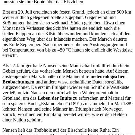
mussten sie ihre Boote über das Eis ziehen.
Erst am 29. Juli erreichten sie festen Grund, jedoch an einer 500 km
weiter südlich gelegenen Stelle als geplant. Gegenwind und
Strömungen hatten sie so weit nach Süden getrieben. Etwa einen
Monat nach Verlassen des Schiffes hatten sie endlich auch die
steilen Klippen an der Küste überwunden und konnten sich auf den
eigentlichen Weg über das Inlandeis machen. Der Marsch dauerte
bis Ende September. Nach übermenschlichen Anstrengungen und
bei Temperaturen von bis zu –50 °C hatten sie endlich die Westküste
erreicht.
Als 27-Jähriger hatte Nansen seine Mannschaft unfallfrei durch ein
Gebiet geführt, das vorher kein Mensch betreten hatte. Auf diesem
anstrengenden Marsch hatten die Männer ihre
meteorologischen
Beobachtungen
und andere wissenschaftliche Daten sorgfältig
aufgezeichnet. Da erst im Frühjahr wieder ein Schiff die Westküste
verließ, nutzte Nansen den unfreiwilligen Winteraufenthalt in
Grönland, um das
Leben der Inuits
zu erforschen und Material für
sein späteres Buch „Eskimoleben“ (1891) zu sammeln. Im Mai 1889
kehrten Nansen und seine Männer im Triumph nach Norwegen
zurück, wo ihnen ein Empfang bereitet wurde, wie er den Helden
einer Nation gebührt.
Nansen ließ das Treibholz auf der Eisscholle keine Ruhe. Ein