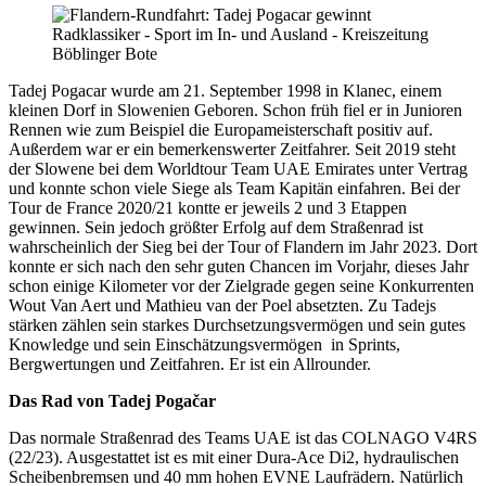
Tadej Pogacar wurde am 21. September 1998 in Klanec, einem
kleinen Dorf in Slowenien Geboren. Schon früh fiel er in Junioren
Rennen wie zum Beispiel die Europameisterschaft positiv auf.
Außerdem war er ein bemerkenswerter Zeitfahrer. Seit 2019 steht
der Slowene bei dem Worldtour Team UAE Emirates unter Vertrag
und konnte schon viele Siege als Team Kapitän einfahren. Bei der
Tour de France 2020/21 kontte er jeweils 2 und 3 Etappen
gewinnen. Sein jedoch größter Erfolg auf dem Straßenrad ist
wahrscheinlich der Sieg bei der Tour of Flandern im Jahr 2023. Dort
konnte er sich nach den sehr guten Chancen im Vorjahr, dieses Jahr
schon einige Kilometer vor der Zielgrade gegen seine Konkurrenten
Wout Van Aert und Mathieu van der Poel absetzten. Zu Tadejs
stärken zählen sein starkes Durchsetzungsvermögen und sein gutes
Knowledge und sein Einschätzungsvermögen in Sprints,
Bergwertungen und Zeitfahren. Er ist ein Allrounder.
Das Rad von Tadej Pogačar
Das normale Straßenrad des Teams UAE ist das COLNAGO V4RS
(22/23). Ausgestattet ist es mit einer Dura-Ace Di2, hydraulischen
Scheibenbremsen und 40 mm hohen EVNE Laufrädern. Natürlich