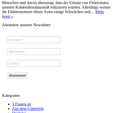
Menschen sind davon überzeugt, dass der Einsatz von Elektroautos
unseren Kohlendioxidausstoß reduzieren würden. Allerdings weisen
die Elektromotoren dieser Autos einige Schwächen und…
Mehr
Sind
lesen »
E-
Abonniere unseren Newsletter
Autos
wirklich
das
wofür
wir
sie
halten?
Kategorien
3 Fragen an
Aus dem Unterricht