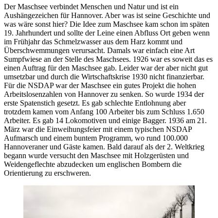
Der Maschsee verbindet Menschen und Natur und ist ein
Aushängezeichen für Hannover. Aber was ist seine Geschichte und
was wäre sonst hier? Die Idee zum Maschsee kam schon im späten
19. Jahrhundert und sollte der Leine einen Abfluss Ort geben wenn
im Frühjahr das Schmelzwasser aus dem Harz kommt und
Überschwemmungen verursacht. Damals war einfach eine Art
Sumpfwiese an der Stelle des Maschsees. 1926 war es soweit das es
einen Auftrag für den Maschsee gab. Leider war der aber nicht gut
umsetzbar und durch die Wirtschaftskrise 1930 nicht finanzierbar.
Für die NSDAP war der Maschsee ein gutes Projekt die hohen
Arbeitslosenzahlen von Hannover zu senken. So wurde 1934 der
erste Spatenstich gesetzt. Es gab schlechte Entlohnung aber
trotzdem kamen vom Anfang 100 Arbeiter bis zum Schluss 1.650
Arbeiter. Es gab 14 Lokomotiven und einige Bagger. 1936 am 21.
März war die Einweihungsfeier mit einem typischen NSDAP
Aufmarsch und einem buntem Programm, wo rund 100.000
Hannoveraner und Gäste kamen. Bald darauf als der 2. Weltkrieg
begann wurde versucht den Maschsee mit Holzgerüsten und
Weidengeflechte abzudecken um englischen Bombern die
Orientierung zu erschweren.