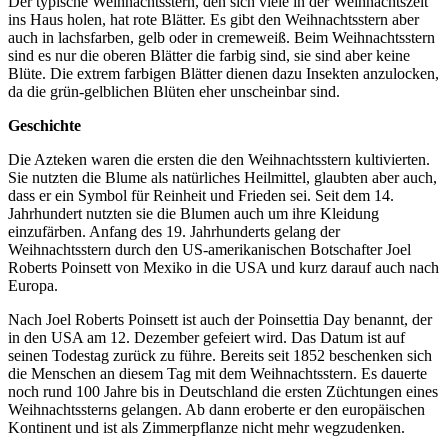
Der typische Weihnachtsstern, den sich viele in der Weihnachtszeit
ins Haus holen, hat rote Blätter. Es gibt den Weihnachtsstern aber
auch in lachsfarben, gelb oder in cremeweiß. Beim Weihnachtsstern
sind es nur die oberen Blätter die farbig sind, sie sind aber keine
Blüte. Die extrem farbigen Blätter dienen dazu Insekten anzulocken,
da die grün-gelblichen Blüten eher unscheinbar sind.
Geschichte
Die Azteken waren die ersten die den Weihnachtsstern kultivierten.
Sie nutzten die Blume als natürliches Heilmittel, glaubten aber auch,
dass er ein Symbol für Reinheit und Frieden sei. Seit dem 14.
Jahrhundert nutzten sie die Blumen auch um ihre Kleidung
einzufärben. Anfang des 19. Jahrhunderts gelang der
Weihnachtsstern durch den US-amerikanischen Botschafter Joel
Roberts Poinsett von Mexiko in die USA und kurz darauf auch nach
Europa.
Nach Joel Roberts Poinsett ist auch der Poinsettia Day benannt, der
in den USA am 12. Dezember gefeiert wird. Das Datum ist auf
seinen Todestag zurück zu führe. Bereits seit 1852 beschenken sich
die Menschen an diesem Tag mit dem Weihnachtsstern. Es dauerte
noch rund 100 Jahre bis in Deutschland die ersten Züchtungen eines
Weihnachtssterns gelangen. Ab dann eroberte er den europäischen
Kontinent und ist als Zimmerpflanze nicht mehr wegzudenken.