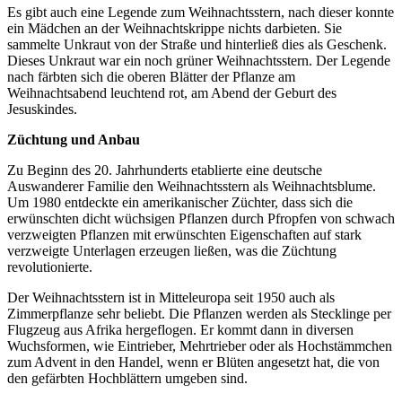
Es gibt auch eine Legende zum Weihnachtsstern, nach dieser konnte
ein Mädchen an der Weihnachtskrippe nichts darbieten. Sie
sammelte Unkraut von der Straße und hinterließ dies als Geschenk.
Dieses Unkraut war ein noch grüner Weihnachtsstern. Der Legende
nach färbten sich die oberen Blätter der Pflanze am
Weihnachtsabend leuchtend rot, am Abend der Geburt des
Jesuskindes.
Züchtung
und Anbau
Zu Beginn des 20. Jahrhunderts etablierte eine deutsche
Auswanderer Familie den Weihnachtsstern als Weihnachtsblume.
Um 1980 entdeckte ein amerikanischer Züchter, dass sich die
erwünschten dicht wüchsigen Pflanzen durch Pfropfen von schwach
verzweigten Pflanzen mit erwünschten Eigenschaften auf stark
verzweigte Unterlagen erzeugen ließen, was die Züchtung
revolutionierte.
Der Weihnachtsstern ist in Mitteleuropa seit 1950 auch als
Zimmerpflanze sehr beliebt. Die Pflanzen werden als Stecklinge per
Flugzeug aus Afrika hergeflogen. Er kommt dann in diversen
Wuchsformen, wie Eintrieber, Mehrtrieber oder als Hochstämmchen
zum Advent in den Handel, wenn er Blüten angesetzt hat, die von
den gefärbten Hochblättern umgeben sind.