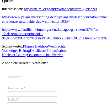
Quelle:
Internetseiten:
https://de.m..org/wiki/Weihnachtsstern_(Pflanze)
https://www.pflanzenforschung.de/de/pflanzenwissen/journal/weihnac
eine-kurze-geschichte-des-weihnachts-10354
https://www.familienheimundgarten.de/pages/gaertnern/5792/am-
12-dezember-ist-poinsettia-
day#:~:text=Gärten%20des%20Landes.-,Am%2012.,Ehren%20der%2
Schlagwörter:
Pflanze
Tradition
Weihnachten
Vorheriger Beitrag
Die älteste Tonaufnahme
Nächster Beitrag
Osteopathie bei Pferden
Abonniere unseren Newsletter