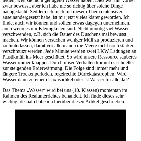
leiden, weil sie nicht genügend Wasser haben. Dies war mir vorher
zwar bewusst, aber ich habe nie so richtig über solche Dinge
nachgedacht. Seitdem ich mich mit diesem Thema intensiver
auseinandergesetzt habe, ist mir jetzt vieles klarer geworden. Ich
finde, auch wir können und sollten etwas dagegen unternehmen,
auch wenn es nur Kleinigkeiten sind. Nicht unnötig viel Wasser
verschwenden, z.B. sich die Dauer des Duschens mal bewusst
machen. Wir können versuchen weniger Müll zu produzieren und
zu hinterlassen, damit vor allem auch die Meere nicht noch stärker
verschmutzt werden. Jede Minute werden zwei LKW-Ladungen an
Plastikmüll ins Meer geschüttet. So wird unsere Ressource sauberes
Wasser immer knapper. Durch unser Verhalten kommt es schneller
zur steigenden Erderwärmung. Die Folge sind immer mehr und
längere Trockenperioden, regelrechte Dürrekatastrophen. Wird
Wasser dann zu einem Luxusartikel oder ist Wasser für alle da!?
Das Thema „Wasser“ wird bei uns (10. Klassen) momentan im
Rahmen des Realunterrichtes behandelt. Ich finde dieses sehr
wichtig, deshalb habe ich hierüber diesen Artikel geschrieben.