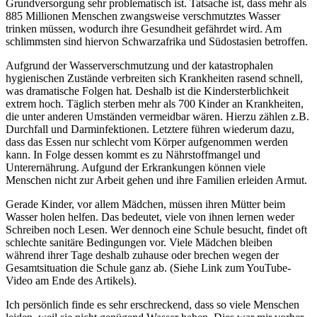
Grundversorgung sehr problematisch ist. Tatsache ist, dass mehr als
885 Millionen Menschen zwangsweise verschmutztes Wasser
trinken müssen, wodurch ihre Gesundheit gefährdet wird. Am
schlimmsten sind hiervon Schwarzafrika und Südostasien betroffen.
Aufgrund der Wasserverschmutzung und der katastrophalen
hygienischen Zustände verbreiten sich Krankheiten rasend schnell,
was dramatische Folgen hat. Deshalb ist die Kindersterblichkeit
extrem hoch. Täglich sterben mehr als 700 Kinder an Krankheiten,
die unter anderen Umständen vermeidbar wären. Hierzu zählen z.B.
Durchfall und Darminfektionen. Letztere führen wiederum dazu,
dass das Essen nur schlecht vom Körper aufgenommen werden
kann. In Folge dessen kommt es zu Nährstoffmangel und
Unterernährung. Aufgund der Erkrankungen können viele
Menschen nicht zur Arbeit gehen und ihre Familien erleiden Armut.
Gerade Kinder, vor allem Mädchen, müssen ihren Mütter beim
Wasser holen helfen. Das bedeutet, viele von ihnen lernen weder
Schreiben noch Lesen. Wer dennoch eine Schule besucht, findet oft
schlechte sanitäre Bedingungen vor. Viele Mädchen bleiben
während ihrer Tage deshalb zuhause oder brechen wegen der
Gesamtsituation die Schule ganz ab. (Siehe Link zum YouTube-
Video am Ende des Artikels).
Ich persönlich finde es sehr erschreckend, dass so viele Menschen