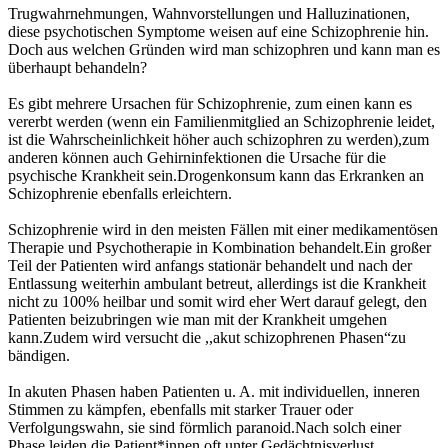
Trugwahrnehmungen, Wahnvorstellungen und Halluzinationen,
diese psychotischen Symptome weisen auf eine Schizophrenie hin.
Doch aus welchen Gründen wird man schizophren und kann man es
überhaupt behandeln?
Es gibt mehrere Ursachen für Schizophrenie, zum einen kann es
vererbt werden (wenn ein Familienmitglied an Schizophrenie leidet,
ist die Wahrscheinlichkeit höher auch schizophren zu werden),zum
anderen können auch Gehirninfektionen die Ursache für die
psychische Krankheit sein.Drogenkonsum kann das Erkranken an
Schizophrenie ebenfalls erleichtern.
Schizophrenie wird in den meisten Fällen mit einer medikamentösen
Therapie und Psychotherapie in Kombination behandelt.Ein großer
Teil der Patienten wird anfangs stationär behandelt und nach der
Entlassung weiterhin ambulant betreut, allerdings ist die Krankheit
nicht zu 100% heilbar und somit wird eher Wert darauf gelegt, den
Patienten beizubringen wie man mit der Krankheit umgehen
kann.Zudem wird versucht die ,,akut schizophrenen Phasen“zu
bändigen.
In akuten Phasen haben Patienten u. A. mit individuellen, inneren
Stimmen zu kämpfen, ebenfalls mit starker Trauer oder
Verfolgungswahn, sie sind förmlich paranoid.Nach solch einer
Phase leiden die Patient*innen oft unter Gedächtnisverlust.